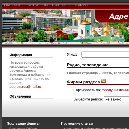
ГЛАВНАЯ
СТАТЬИ
ПРЕСС-РЕЛИЗЫ
ФИРМЫ
Я ищу:
Информация
По всем вопросам
Радио, телевидение
касающихся работы
ресурса Адреса
Главная страница
Связь, телеком
Белгорода и добавления
в справочник пишите по
Фирмы раздела
адресу
addressrus@mail.ru
.
Сортировать по:
городу
названи
Объявления
Выберите регион:
Последние фирмы
Последние статьи
Отделение СФР по
Нарушения в работе кровли: какие дефекты