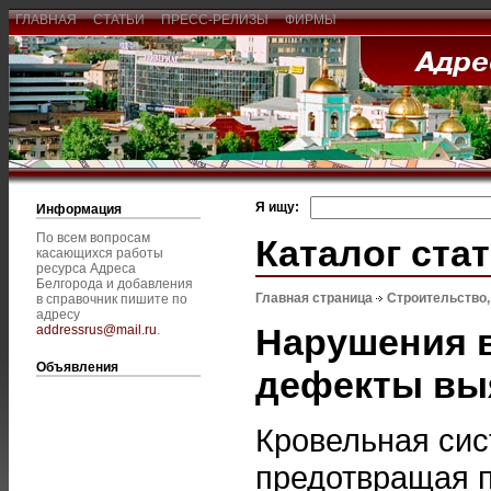
ГЛАВНАЯ
СТАТЬИ
ПРЕСС-РЕЛИЗЫ
ФИРМЫ
Я ищу:
Информация
По всем вопросам
Каталог ста
касающихся работы
ресурса Адреса
Белгорода и добавления
Главная страница
Строительство
в справочник пишите по
адресу
Нарушения в
addressrus@mail.ru
.
Объявления
дефекты вы
Кровельная си
предотвращая 