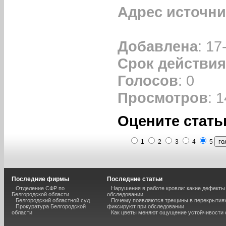
Адрес источни
Добавлена
: 17
Срок действия
Голосов
: 0
Просмотров
: 
Оцените стать
1
2
3
4
5
Последние фирмы
Последние статьи
Отделение СФР по
Нарушения в работе кровли: какие дефекты
Белгородской области
обследовании
Белгородский областной суд
Почему появляются трещины в перекрытиях
Прокуратура Белгородской
фиксируют при обследовании
области
Как цветы меняют ощущение устойчивости