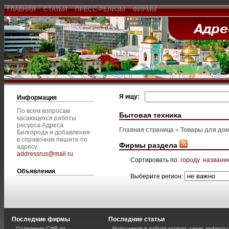
ГЛАВНАЯ
СТАТЬИ
ПРЕСС-РЕЛИЗЫ
ФИРМЫ
Я ищу:
Информация
По всем вопросам
Бытовая техника
касающихся работы
ресурса Адреса
Главная страница
Товары для дом
Белгорода и добавления
в справочник пишите по
Фирмы раздела
адресу
addressrus@mail.ru
.
Сортировать по:
городу
названи
Объявления
Выберите регион:
Последние фирмы
Последние статьи
Отделение СФР по
Нарушения в работе кровли: какие дефекты