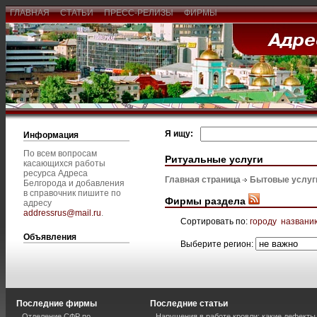
ГЛАВНАЯ
СТАТЬИ
ПРЕСС-РЕЛИЗЫ
ФИРМЫ
Я ищу:
Информация
По всем вопросам
Ритуальные услуги
касающихся работы
ресурса Адреса
Главная страница
Бытовые услуг
Белгорода и добавления
в справочник пишите по
Фирмы раздела
адресу
addressrus@mail.ru
.
Сортировать по:
городу
названи
Объявления
Выберите регион:
Последние фирмы
Последние статьи
Отделение СФР по
Нарушения в работе кровли: какие дефекты