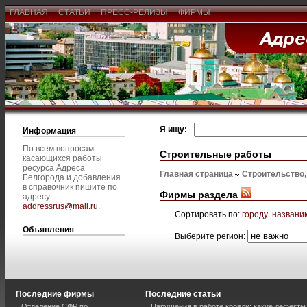
ГЛАВНАЯ
СТАТЬИ
ПРЕСС-РЕЛИЗЫ
ФИРМЫ
Я ищу:
Информация
По всем вопросам
Строительные работы
касающихся работы
ресурса Адреса
Главная страница
Строительство
Белгорода и добавления
в справочник пишите по
Фирмы раздела
адресу
addressrus@mail.ru
.
Сортировать по:
городу
названи
Объявления
Выберите регион:
Последние фирмы
Последние статьи
Отделение СФР по
Нарушения в работе кровли: какие дефекты