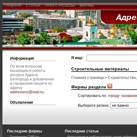
ГЛАВНАЯ
СТАТЬИ
ПРЕСС-РЕЛИЗЫ
ФИРМЫ
Я ищу:
Информация
По всем вопросам
Строительные материалы
касающихся работы
ресурса Адреса
Главная страница
Строительство
Белгорода и добавления
в справочник пишите по
Фирмы раздела
адресу
addressrus@mail.ru
.
Сортировать по:
городу
названи
Объявления
Выберите регион:
Последние фирмы
Последние статьи
Отделение СФР по
Нарушения в работе кровли: какие дефекты