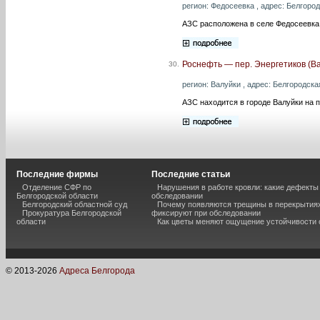
регион: Федосеевка , адрес: Белгород
АЗС расположена в селе Федосеевка
Роснефть — пер. Энергетиков (В
30.
регион: Валуйки , адрес: Белгородская
АЗС находится в городе Валуйки на 
Последние фирмы
Последние статьи
Отделение СФР по
Нарушения в работе кровли: какие дефекты
Белгородской области
обследовании
Белгородский областной суд
Почему появляются трещины в перекрытиях
Прокуратура Белгородской
фиксируют при обследовании
области
Как цветы меняют ощущение устойчивости
© 2013-
2026
Адреса Белгорода