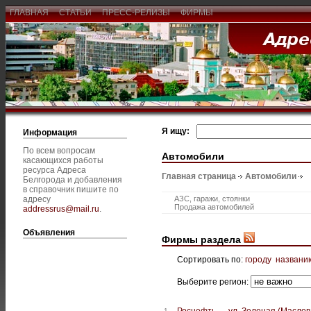
ГЛАВНАЯ
СТАТЬИ
ПРЕСС-РЕЛИЗЫ
ФИРМЫ
Я ищу:
Информация
По всем вопросам
Автомобили
касающихся работы
ресурса Адреса
Главная страница
Автомобили
Белгорода и добавления
в справочник пишите по
адресу
АЗС, гаражи, стоянки
Продажа автомобилей
addressrus@mail.ru
.
Объявления
Фирмы раздела
Сортировать по:
городу
названи
Выберите регион:
Роснефть — ул. Зеленая (Маслов
1.