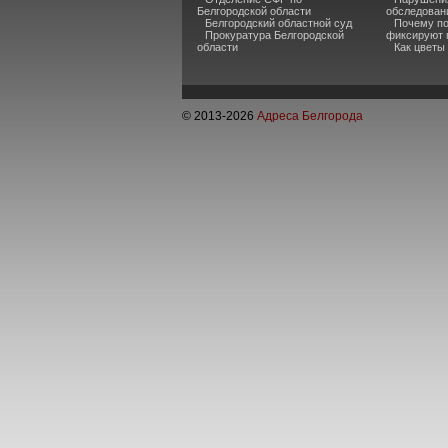
Белгородской области
обследован
Белгородский областной суд
Почему по
Прокуратура Белгородской
фиксируют 
области
Как цветы
© 2013-
2026
Адреса Белгорода