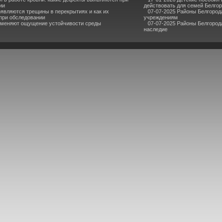
ии
действовать для семей Белго
являются трещины в перекрытиях и как их
07-07-2025 Районы Белгород
при обследовании
учреждениям
 меняют ощущение устойчивости среды
07-07-2025 Районы Белгорода
наследие