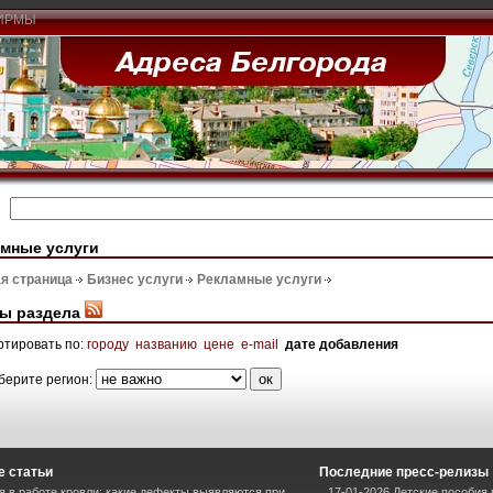
ИРМЫ
мные услуги
я страница
Бизнес услуги
Рекламные услуги
ы раздела
ртировать по:
городу
названию
цене
e-mail
дате добавления
берите регион:
 статьи
Последние пресс-релизы
 в работе кровли: какие дефекты выявляются при
17-01-2026 Детские пособия 