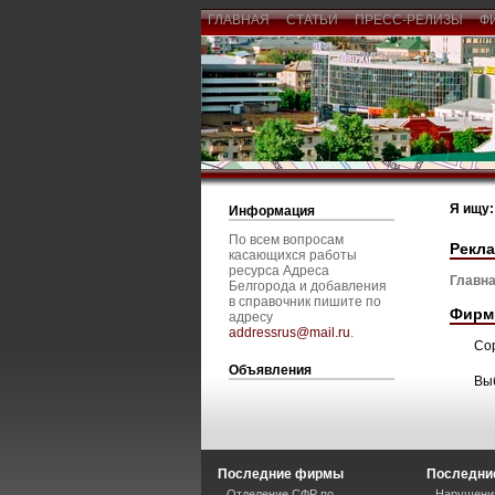
ГЛАВНАЯ
СТАТЬИ
ПРЕСС-РЕЛИЗЫ
Ф
Я ищу:
Информация
По всем вопросам
Рекла
касающихся работы
ресурса Адреса
Главна
Белгорода и добавления
в справочник пишите по
Фирм
адресу
addressrus@mail.ru
.
Со
Объявления
Вы
Последние фирмы
Последние
Отделение СФР по
Нарушения